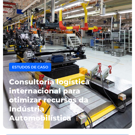
ESTUDOS DE CASO
Consultoria logística
internacional para
otimizar recursos da
Indústria
Automobilística