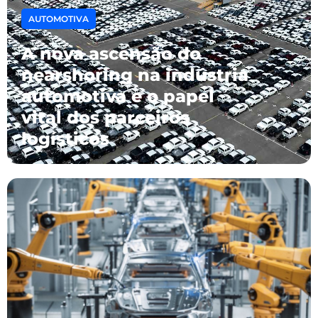
AUTOMOTIVA
A nova ascensão do
nearshoring na indústria
automotiva e o papel
vital dos parceiros
logísticos