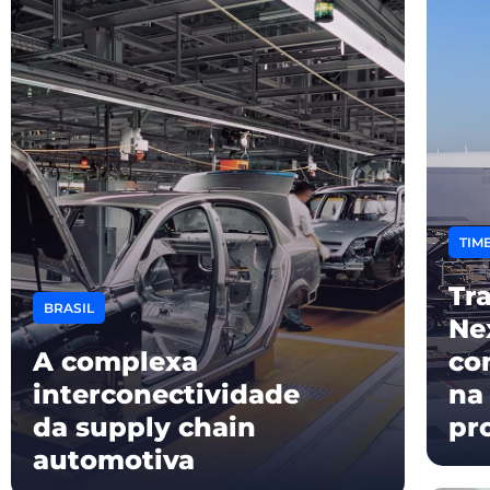
TIME
Tr
BRASIL
Ne
A complexa
co
interconectividade
na
da supply chain
pr
automotiva