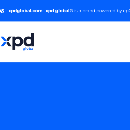
xpdglobal.com
xpd global®
is a brand powered by e