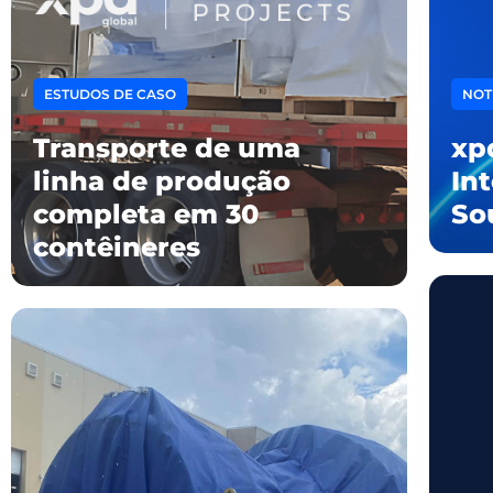
ESTUDOS DE CASO
NOT
Transporte de uma
xp
linha de produção
In
completa em 30
So
contêineres