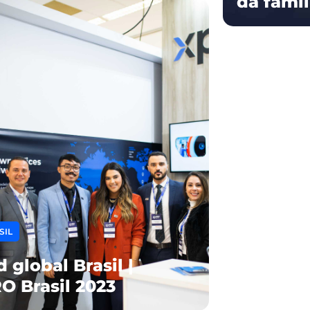
da famíl
SIL
 global Brasil |
O Brasil 2023