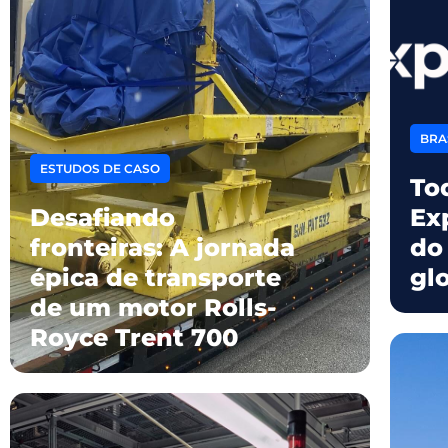
BRA
ESTUDOS DE CASO
Tod
Desafiando
Ex
fronteiras: A jornada
do
épica de transporte
gl
de um motor Rolls-
Royce Trent 700