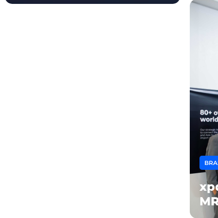
BRA
xpd
MR