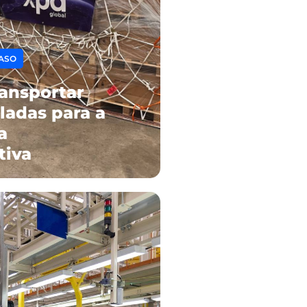
ASO
ansportar
ladas para a
a
tiva