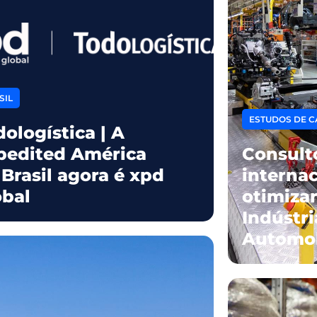
SIL
ESTUDOS DE C
ologística | A
pedited América
Consulto
 Brasil agora é xpd
internac
obal
otimizar
Indústri
Automob