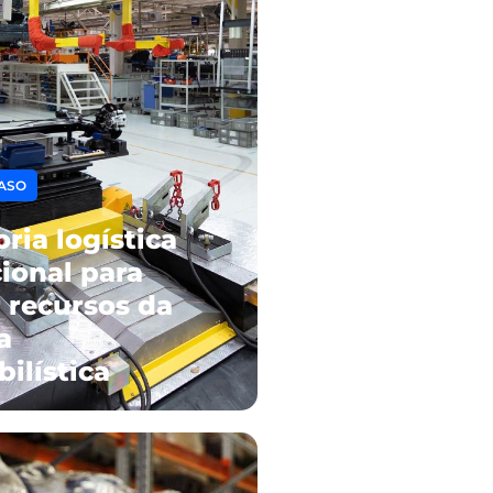
ASO
ria logística
ional para
 recursos da
a
ilística