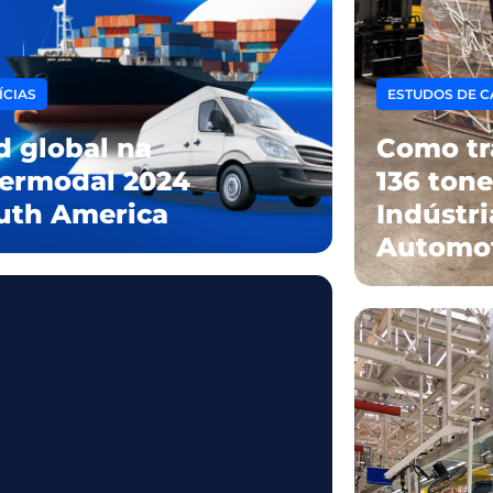
ÍCIAS
ESTUDOS DE C
d global na
Como tr
termodal 2024
136 tone
uth America
Indústri
Automo