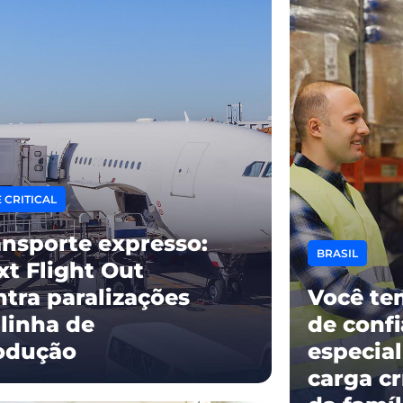
 CRITICAL
ansporte expresso:
BRASIL
xt Flight Out
ntra paralizações
Você te
 linha de
de conf
odução
especia
carga cr