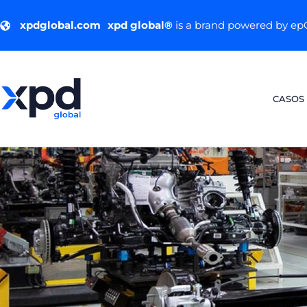
xpdglobal.com
xpd global®
is a brand powered by e
CASOS