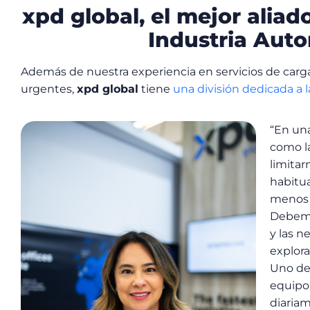
xpd global, el mejor aliad
Industria Auto
Además de nuestra experiencia en servicios de carg
urgentes,
xpd global
tiene
una división dedicada a l
“En una
como l
limitar
habitu
menos 
Debemo
y las n
explora
Uno de 
equipo 
diariam