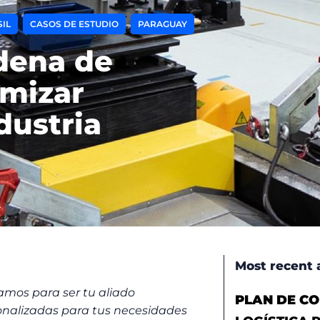
,
,
IL
CASOS DE ESTUDIO
PARAGUAY
adena de
imizar
dustria
Most recent a
mos para ser tu aliado
PLAN DE CO
sonalizadas para tus necesidades