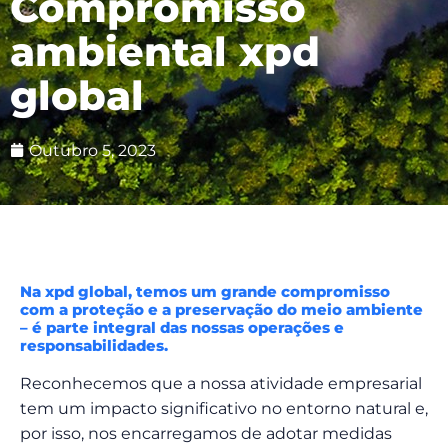
Compromisso
ambiental xpd
global
Outubro 5, 2023
Na xpd global, temos um grande compromisso
com a proteção e a preservação do meio ambiente
– é parte integral das nossas operações e
responsabilidades.
Reconhecemos que a nossa atividade empresarial
tem um impacto significativo no entorno natural e,
por isso, nos encarregamos de adotar medidas