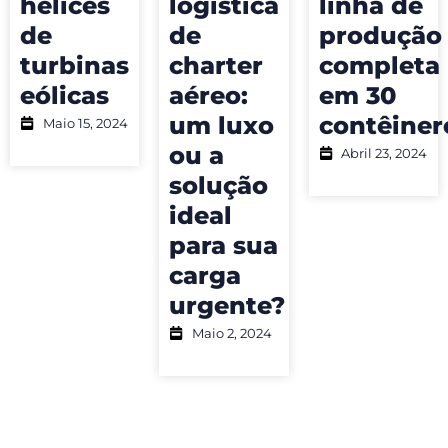
hélices
logística
linha de
de
de
produção
turbinas
charter
completa
eólicas
aéreo:
em 30
um luxo
contêiner
Maio 15, 2024
ou a
Abril 23, 2024
solução
ideal
para sua
carga
urgente?
Maio 2, 2024